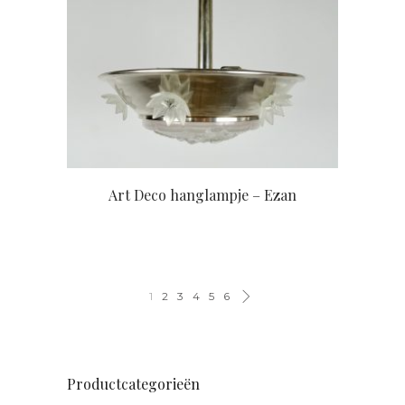
Art Deco hanglampje – Ezan
1
2
3
4
5
6
Productcategorieën