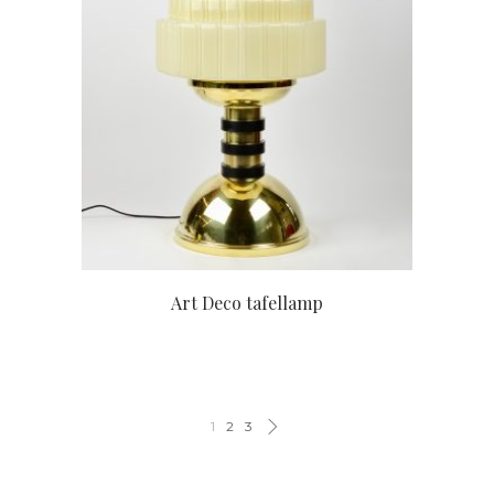
Art Deco tafellamp
1
2
3