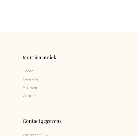
Morrien antiek
Home
Over ons
Artikelen
Contact
Contactgegevens
Zandstraat 127