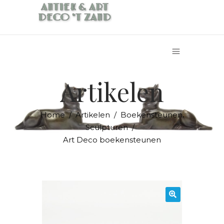
Artikelen
,
Home
/
Artikelen
/
Boekensteunen
Sculpturen
/
Art Deco boekensteunen
🔍