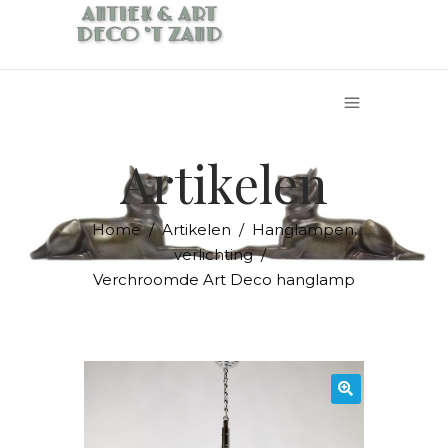
Artikelen
,
Home
/
Artikelen
/
Hanglampen
verlichting
/
Verchroomde Art Deco hanglamp
🔍