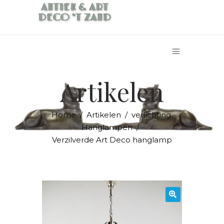
Artikelen
,
Home
/
Artikelen
/
verlichting
Hanglampen
/
Verzilverde Art Deco hanglamp
🔍