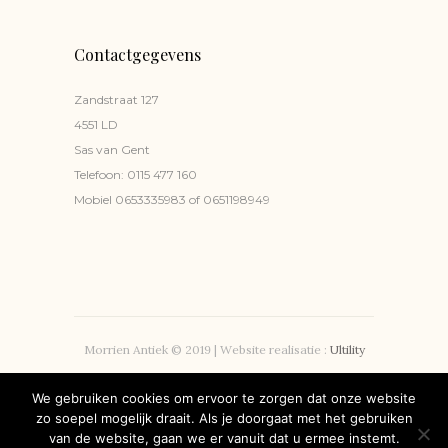
Contactgegevens
Zandstraat 127
4551 LD
Sas van Gent
Telefoon:
0115 477 160
Mobiel
0653335983
of
0651198949
Morrien Antiek © 2019 | Website realisatie :
Ultility
Privacyverklaring
We gebruiken cookies om ervoor te zorgen dat onze website
zo soepel mogelijk draait. Als je doorgaat met het gebruiken
Volg ons!
van de website, gaan we er vanuit dat u ermee instemt.