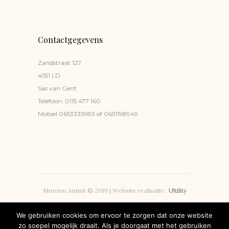
Contactgegevens
Zandstraat 127
4551 LD
Sas van Gent
Telefoon:
0115 477 160
Mobiel
0653335983
of
0651198949
Morrien Antiek © 2019 | Website realisatie :
Ultility
Privacyverklaring
We gebruiken cookies om ervoor te zorgen dat onze website
zo soepel mogelijk draait. Als je doorgaat met het gebruiken