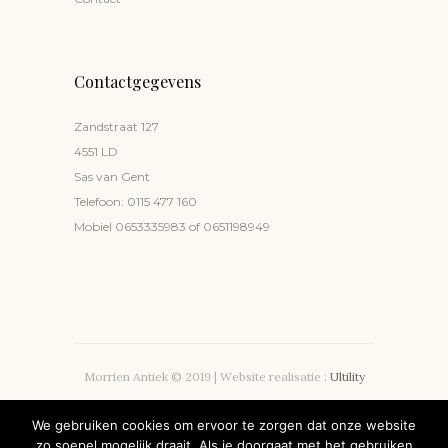
Contactgegevens
Zandstraat 127
4551 LD
Sas van Gent
Telefoon:
0115 477 160
Mobiel
0653335983
of
0651198949
Morrien Antiek © 2019 | Website realisatie :
Ultility
Privacyverklaring
We gebruiken cookies om ervoor te zorgen dat onze website
zo soepel mogelijk draait. Als je doorgaat met het gebruiken