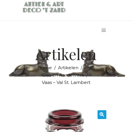
Artikelen
,
Home
/
Artikelen
/
Glas
Glas en Aardewerk
/
Vaas – Val St. Lambert
🔍