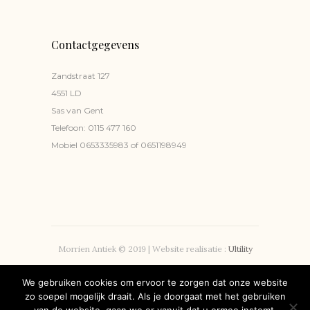
Contactgegevens
Zandstraat 127
4551 LD
Sas van Gent
Telefoon:
0115 477 160
Mobiel
0653335983
of
0651198949
Morrien Antiek © 2019 | Website realisatie :
Ultility
Privacyverklaring
We gebruiken cookies om ervoor te zorgen dat onze website
zo soepel mogelijk draait. Als je doorgaat met het gebruiken
Volg ons!