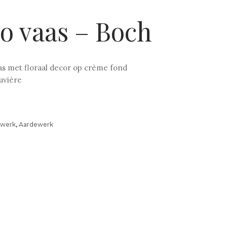
o vaas – Boch
s met floraal decor op crème fond
uvière
ewerk
,
Aardewerk